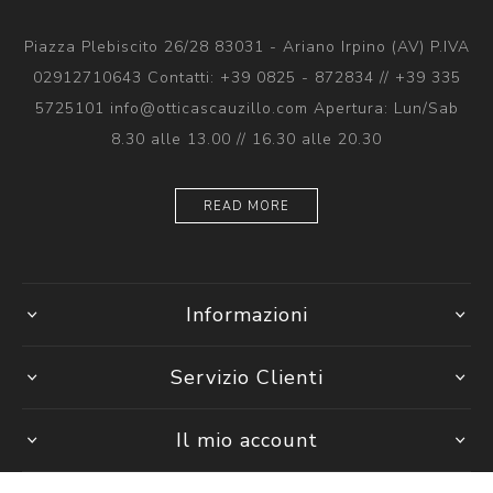
Piazza Plebiscito 26/28 83031 - Ariano Irpino (AV) P.IVA
02912710643 Contatti: +39 0825 - 872834 // +39 335
5725101 info@otticascauzillo.com Apertura: Lun/Sab
8.30 alle 13.00 // 16.30 alle 20.30
READ MORE
Informazioni
Servizio Clienti
Il mio account