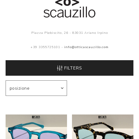
Piazza Plebiscito, 26 - 83031 Ariano Irpino
+39 3355725101 -
info@otticascauzillo.com
FILTERS