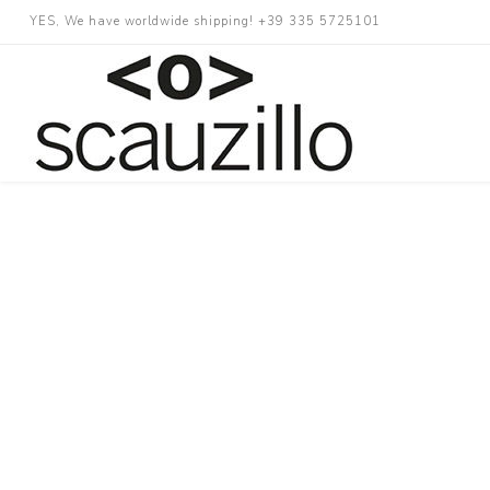
YES, We have worldwide shipping! +39 335 5725101