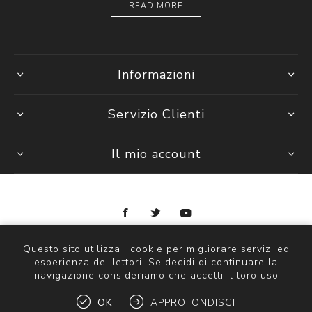
READ MORE
Informazioni
Servizio Clienti
Il mio account
Copyright © 2026 Ottica Scauzillo. Tutti i diritti riservati
Questo sito utilizza i cookie per migliorare servizi ed
esperienza dei lettori. Se decidi di continuare la
navigazione consideriamo che accetti il loro uso
OK
APPROFONDISCI