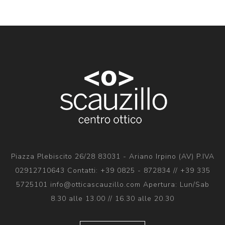
Piazza Plebiscito 26/28 83031 - Ariano Irpino (AV) P.IVA
02912710643 Contatti: +39 0825 - 872834 // +39 335
5725101 info@otticascauzillo.com Apertura: Lun/Sab
8.30 alle 13.00 // 16.30 alle 20.30