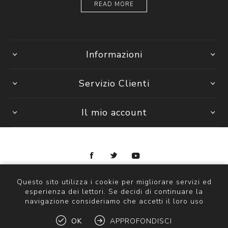
READ MORE
Informazioni
Servizio Clienti
Il mio account
Copyright © 2026 Ottica Scauzillo. Tutti i diritti riservati
Questo sito utilizza i cookie per migliorare servizi ed
esperienza dei lettori. Se decidi di continuare la
navigazione consideriamo che accetti il loro uso
OK
APPROFONDISCI