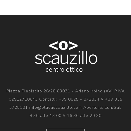
Piazza Plebiscito 26/28 83031 - Ariano Irpino (AV) P.IVA
02912710643 Contatti: +39 0825 - 872834 // +39 335
5725101 info@otticascauzillo.com Apertura: Lun/Sab
8.30 alle 13.00 // 16.30 alle 20.30