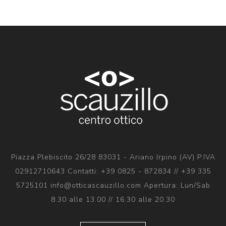
Piazza Plebiscito 26/28 83031 - Ariano Irpino (AV) P.IVA
02912710643 Contatti: +39 0825 - 872834 // +39 335
5725101 info@otticascauzillo.com Apertura: Lun/Sab
8.30 alle 13.00 // 16.30 alle 20.30