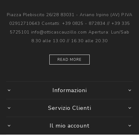
Piazza Plebiscito 26/28 83031 - Ariano Irpino (AV) P.IVA
02912710643 Contatti: +39 0825 - 872834 // +39 335
5725101 info@otticascauzillo.com Apertura: Lun/Sab
8.30 alle 13.00 // 16.30 alle 20.30
READ MORE
Informazioni
Servizio Clienti
Il mio account