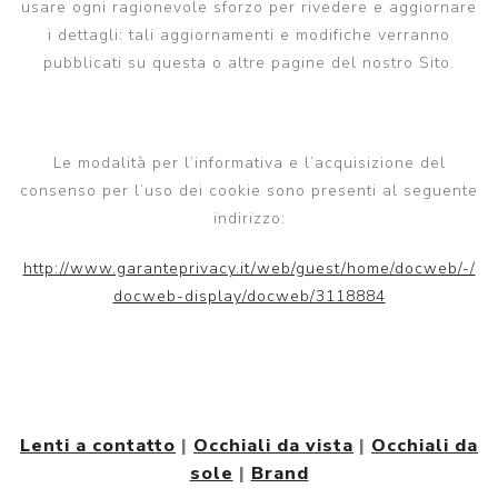
usare ogni ragionevole sforzo per rivedere e aggiornare
i dettagli: tali aggiornamenti e modifiche verranno
pubblicati su questa o altre pagine del nostro Sito.
Le modalità per l’informativa e l’acquisizione del
consenso per l’uso dei cookie sono presenti al seguente
indirizzo:
http://www.garanteprivacy.it/web/guest/home/docweb/-/
docweb-display/docweb/3118884
Lenti a contatto
|
Occhiali da vista
|
Occhiali da
sole
|
Brand