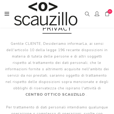
(0)
PRIVACY
Gentile CLIENTE, Desideriamo informarLa, ai sensi
dell'articolo 10 della legge 196 recante disposizioni in
materia di tutela delle persone e di altri soggetti
rispetto al trattamento dei dati personali, che le
informazioni fornite o altrimenti acquisite nell'ambito dei
servizi da noi prestati, saranno oggetto di trattamento
nel rispetto delle disposizioni sopra menzionate e degli
obblighi di riservatezza che ispirano l'attività di
CENTRO OTTICO SCAUZILLO
.
Per trattamento di dati personali intendiamo qualunque
operazione o complesso di operazioni, svolte con