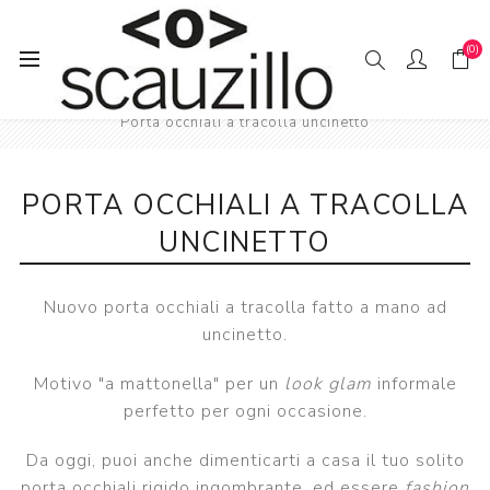
(0)
Pagina iniziale
Accessori occhiali
Porta occhiali a tracolla uncinetto
PORTA OCCHIALI A TRACOLLA
UNCINETTO
Nuovo porta occhiali a tracolla fatto a mano ad
uncinetto.
Motivo "a mattonella" per un
look glam
informale
perfetto per ogni occasione.
Da oggi, puoi anche dimenticarti a casa il tuo solito
porta occhiali rigido ingombrante, ed essere
fashion