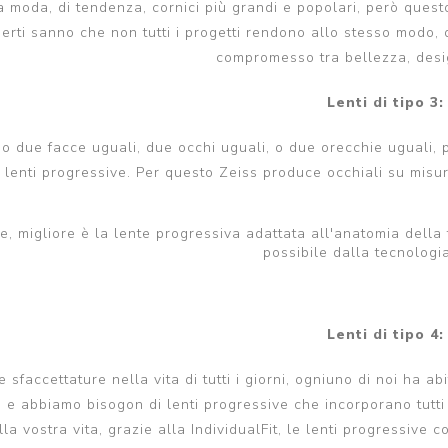
la moda, di tendenza, cornici più grandi e popolari, però ques
perti sanno che non tutti i progetti rendono allo stesso modo, 
compromesso tra bellezza, desi
Lenti di tipo 3:
o due facce uguali, due occhi uguali, o due orecchie uguali, pe
lenti progressive. Per questo Zeiss produce occhiali su misur
e, migliore è la lente progressiva adattata all'anatomia della
possibile dalla tecnologi
Lenti di tipo 4:
 sfaccettature nella vita di tutti i giorni, ogniuno di noi ha ab
 e abbiamo bisogon di lenti progressive che incorporano tutti q
lla vostra vita, grazie alla IndividualFit, le lenti progressive 