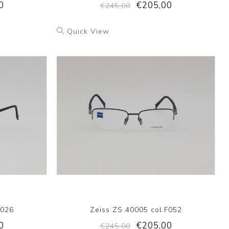
0
€205,00
€245,00
Quick View
F026
Zeiss ZS 40005 col.F052
0
€205,00
€245,00