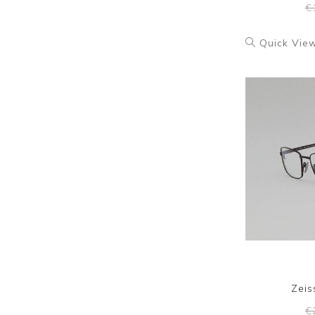
€
Quick Vie
Zeis
€