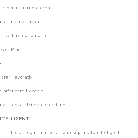
esempio libri o giornali.
na distanza fissa.
per vedere da lontano.
Power Plus
o
orari lavorativi
 affaticare l'occhio.
anza senza alcuna distorsione
INTELLIGENTI
re indossati ogni giornoma sono sopratutto intelligenti ,