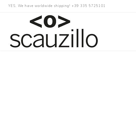
YES, We have worldwide shipping! +39 335 5725101