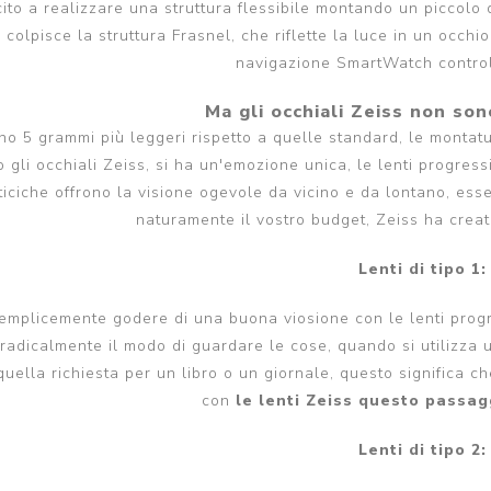
cito a realizzare una struttura flessibile montando un piccolo d
e colpisce la struttura Frasnel, che riflette la luce in un occ
navigazione SmartWatch control
Ma gli occhiali Zeiss non son
ono 5 grammi più leggeri rispetto a quelle standard, le montatu
 gli occhiali Zeiss, si ha un'emozione unica, le lenti progressi
ticiche offrono la visione ogevole da vicino e da lontano, esse 
naturamente il vostro budget, Zeiss ha creato
Lenti di tipo 1:
emplicemente godere di una buona viosione con le lenti progres
radicalmente il modo di guardare le cose, quando si utilizza u
quella richiesta per un libro o un giornale, questo significa c
con
le lenti Zeiss questo passag
Lenti di tipo 2: