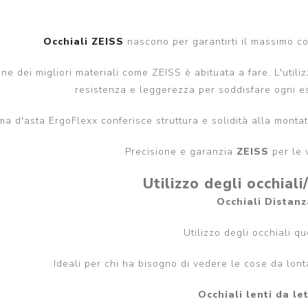
da sole
tendenza sole
Giorgio Armani occhiali
PRADA LINEA ROSSA
da vista
Occhiali ZEISS
nascono per garantirti il massimo com
occhiali da sole
PRADA LINEA ROSSA
PERSOL occhiali da
occhiali da vista
ne dei migliori materiali come ZEISS è abituata a fare. L'utili
sole
resistenza e leggerezza per soddisfare ogni es
PERSOL occhiali da
MIUMIU occhiali da sole
vista
ema d'asta ErgoFlexx conferisce struttura e solidità alla mont
View all
MIUMIU occhiali da
vista
Precisione e garanzia
ZEISS
per le 
View all
Utilizzo degli occhiali
Occhiali Distanz
Utilizzo degli occhiali q
Ideali per chi ha bisogno di vedere le cose da lon
Occhiali lenti da le