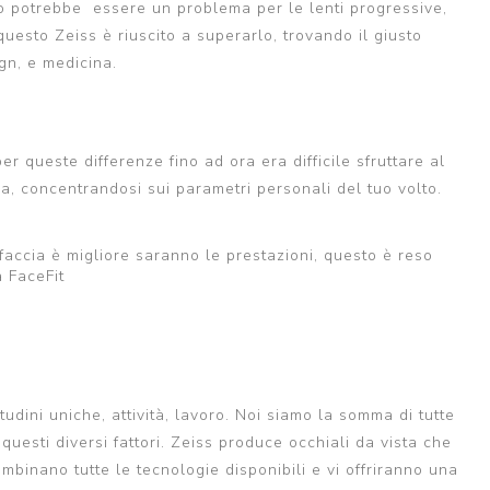
to potrebbe essere un problema per le lenti progressive,
questo Zeiss è riuscito a superarlo, trovando il giusto
gn, e medicina.
r queste differenze fino ad ora era difficile sfruttare al
a, concentrandosi sui parametri personali del tuo volto.
 faccia è migliore saranno le prestazioni, questo è reso
a FaceFit
itudini uniche, attività, lavoro. Noi siamo la somma di tutte
uesti diversi fattori. Zeiss produce occhiali da vista che
combinano tutte le tecnologie disponibili e vi offriranno una