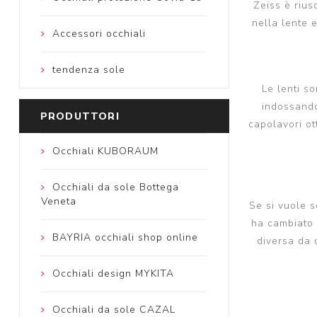
Zeiss è rius
nella lente 
Accessori occhiali
tendenza sole
Le lenti s
indossando
PRODUTTORI
capolavori ot
Occhiali KUBORAUM
Occhiali da sole Bottega
Veneta
Se si vuole s
ha cambiato 
BAYRIA occhiali shop online
diversa da 
Occhiali design MYKITA
Occhiali da sole CAZAL