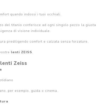
fort quando indossi i tuoi occhiali.
zzo del titanio conferisce ad ogni singolo pezzo la giusta
igenza di visione individuale.
atura prediligendo comfort e calzata senza forzature.
vostre
lenti ZEISS
.
/lenti Zeiss
a
uotidiano
tano, per esempio, guida o cinema.
ttura