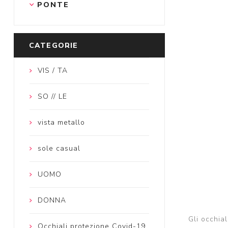
PONTE
CATEGORIE
VIS / TA
SO // LE
vista metallo
sole casual
UOMO
DONNA
Gli occhia
Occhiali protezione Covid-19