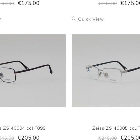
€175,00
€175,0
197,00
€197,00
w
Quick View
s ZS 40004 col.F099
Zeiss ZS 40005 col.
€205,00
€205,0
245,00
€245,00