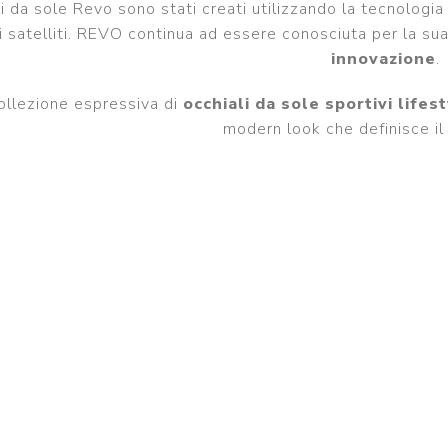
li da sole Revo sono stati creati utilizzando la tecnolog
i satelliti. REVO continua ad essere conosciuta per la su
innovazione
.
collezione espressiva di
occhiali da sole sportivi lifes
modern look che definisce i