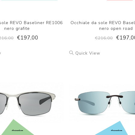
 sole REVO Baseliner RE1006
Occhiale da sole REVO Base
nero grafite
nero open road
€197,00
€197,0
216,00
€216,00
w
Quick View