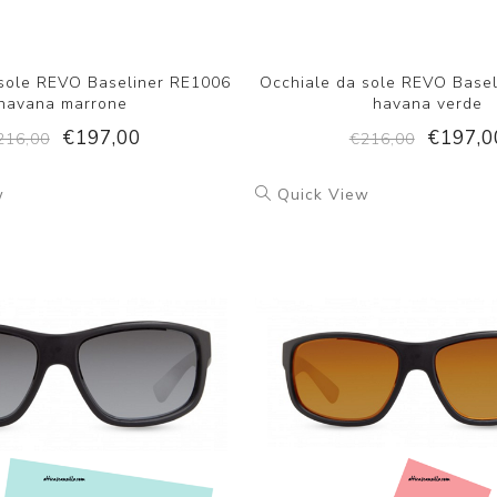
 sole REVO Baseliner RE1006
Occhiale da sole REVO Base
havana marrone
havana verde
€197,00
€197,0
216,00
€216,00
w
Quick View