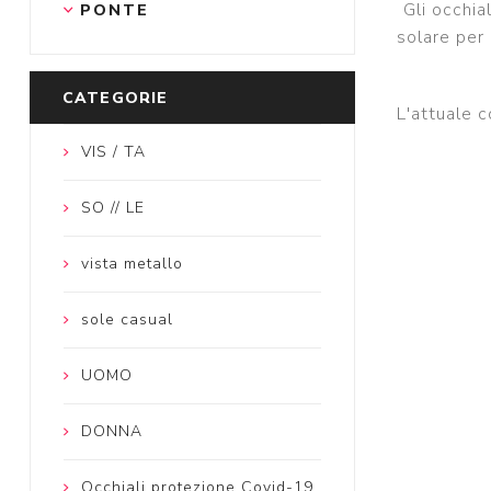
Gli occhia
PONTE
solare per 
CATEGORIE
L'attuale 
VIS / TA
SO // LE
vista metallo
sole casual
UOMO
DONNA
Occhiali protezione Covid-19