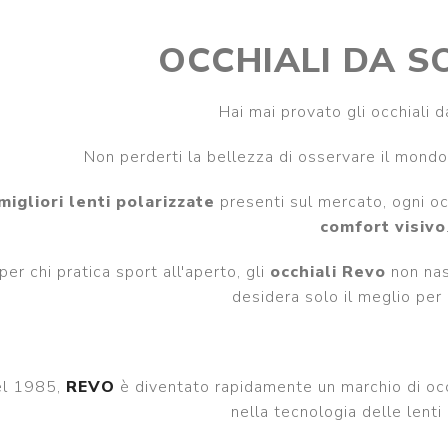
da sole
tendenza sole
Giorgio Armani occhiali
OCCHIALI DA S
PRADA LINEA ROSSA
da vista
occhiali da sole
PRADA LINEA ROSSA
PERSOL occhiali da
occhiali da vista
Hai mai provato gli occhiali
sole
PERSOL occhiali da
MIUMIU occhiali da sole
vista
Non perderti la bellezza di osservare il mondo 
View all
MIUMIU occhiali da
migliori lenti polarizzate
presenti sul mercato, ogni oc
vista
comfort visivo
View all
er chi pratica sport all'aperto, gli
occhiali Revo
non nas
desidera solo il meglio per 
el 1985,
REVO
è diventato rapidamente un marchio di occ
nella tecnologia delle lenti