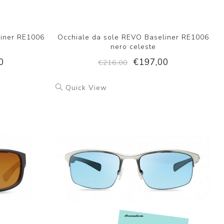
liner RE1006
Occhiale da sole REVO Baseliner RE1006
nero celeste
0
€197,00
€216,00
Quick View