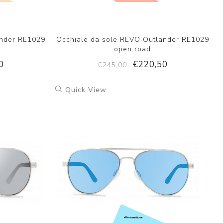
ander RE1029
Occhiale da sole REVO Outlander RE1029
open road
0
€220,50
€245,00
Quick View