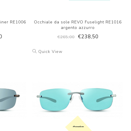
liner RE1006
Occhiale da sole REVO Fuselight RE1016
argento azzurro
0
€238,50
€265,00
Quick View