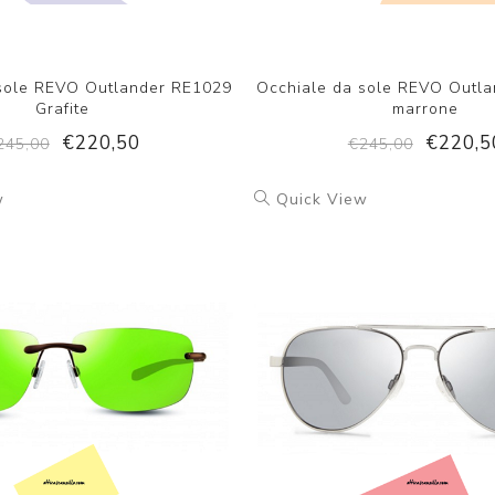
sole REVO Outlander RE1029
Occhiale da sole REVO Outl
Grafite
marrone
€220,50
€220,5
245,00
€245,00
w
Quick View