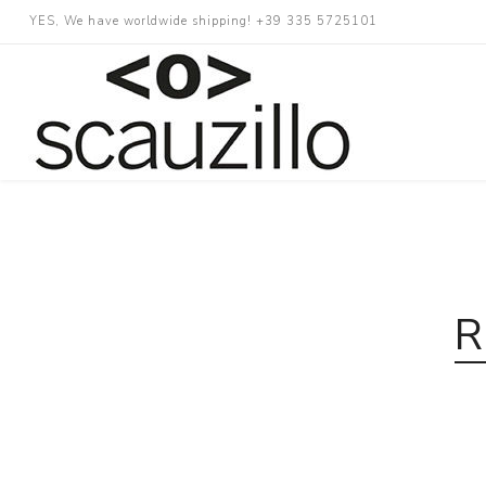
YES, We have worldwide shipping! +39 335 5725101
R