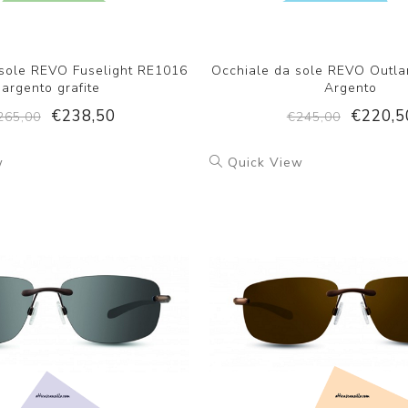
 sole REVO Fuselight RE1016
Occhiale da sole REVO Outl
argento grafite
Argento
€238,50
€220,5
265,00
€245,00
w
Quick View