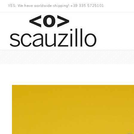
YES, We have worldwide shipping! +39 335 5725101