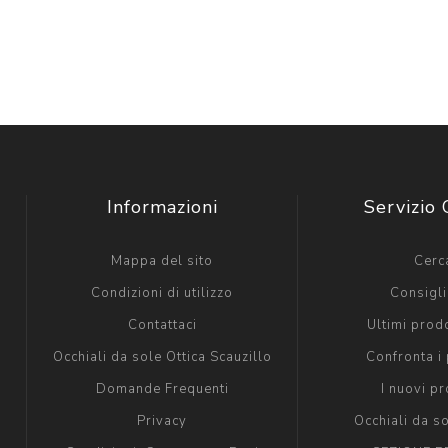
Informazioni
Servizio 
Mappa del sito
Cerc
Condizioni di utilizzo
Consigli 
Contattaci
Ultimi prodo
Occhiali da sole Ottica Scauzillo
Confronta i 
Domande Frequenti
I nuovi pr
Privacy
Occhiali da s