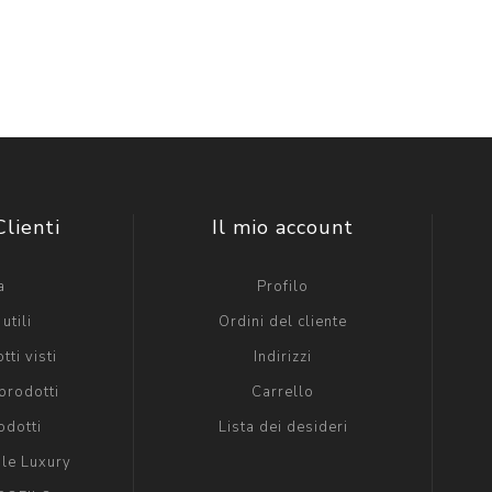
Clienti
Il mio account
a
Profilo
utili
Ordini del cliente
tti visti
Indirizzi
prodotti
Carrello
odotti
Lista dei desideri
ole Luxury