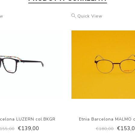
ew
Quick View
rcelona LUZERN col.BKGR
Etnia Barcelona MALMO 
€139,00
€153,
155,00
€180,00