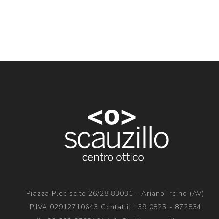
Piazza Plebiscito 26/28 83031 - Ariano Irpino (AV)
P.IVA 02912710643 Contatti: +39 0825 - 872834