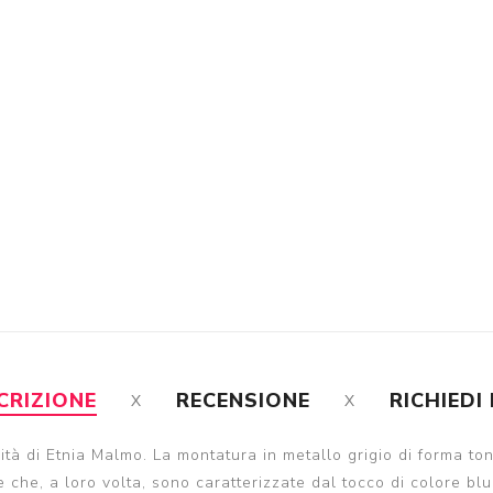
CRIZIONE
RECENSIONE
RICHIEDI
ità di Etnia Malmo. La montatura in metallo grigio di forma ton
e che, a loro volta, sono caratterizzate dal tocco di colore bl