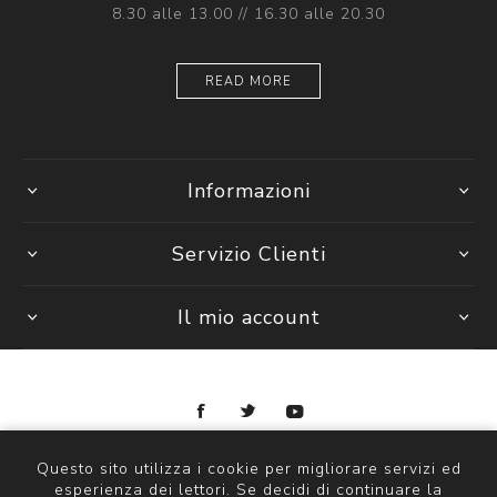
8.30 alle 13.00 // 16.30 alle 20.30
READ MORE
Informazioni
Servizio Clienti
Il mio account
Copyright © 2026 Ottica Scauzillo. Tutti i diritti riservati
Questo sito utilizza i cookie per migliorare servizi ed
esperienza dei lettori. Se decidi di continuare la