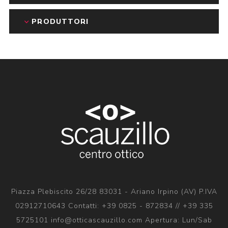
PRODUTTORI
Piazza Plebiscito 26/28 83031 - Ariano Irpino (AV) P.IVA
02912710643 Contatti: +39 0825 - 872834 // +39 335
5725101 info@otticascauzillo.com Apertura: Lun/Sab