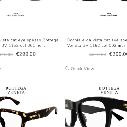
vista cat eye spesso Bottega
Occhiale da vista cat eye sp
 BV 1152 col.001 nero
Veneta BV 1152 col.002 mar
€299,00
€299,0
340,00
€340,00
w
Quick View