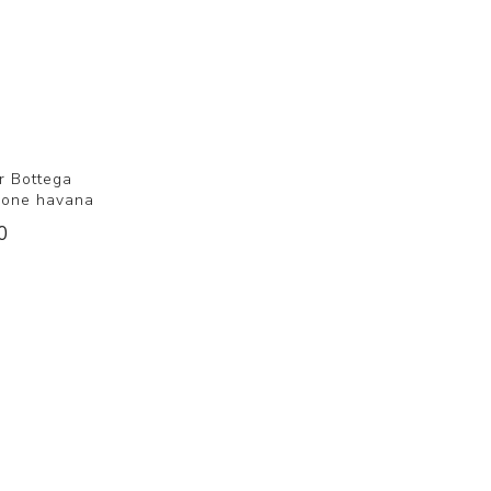
r Bottega
rone havana
0