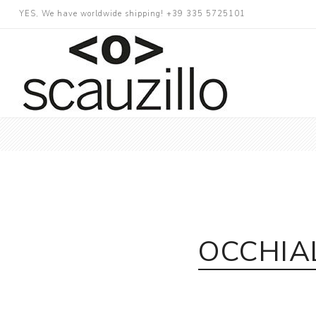
YES, We have worldwide shipping! +39 335 5725101
OCCHIA