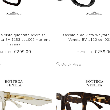
da vista quadrato oversize
Occhiale da vista wayfare
eta BV 1153 col.002 marrone
Veneta BV 1120 col.00
havana
€299,00
€259,0
340,00
€290,00
w
Quick View