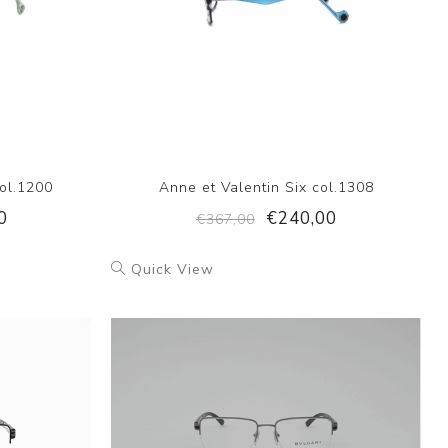
col.1200
Anne et Valentin Six col.1308
0
€240,00
€367,00
Quick View