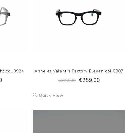
ht col.0924
Anne et Valentin Factory Eleven col.0807
0
€259,00
€372,00
Quick View