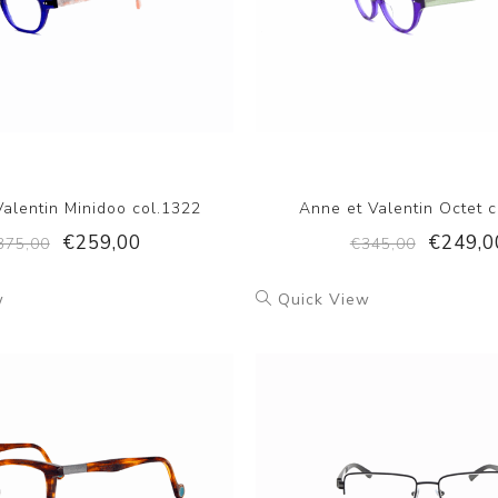
alentin Minidoo col.1322
Anne et Valentin Octet 
€259,00
€249,0
375,00
€345,00
w
Quick View