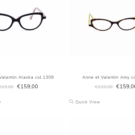
Valentin Alaska col.1309
Anne et Valentin Amy c
€159,00
€159,0
219,00
€219,00
w
Quick View