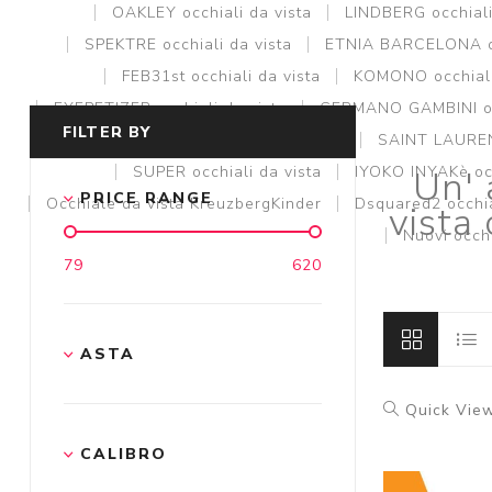
OAKLEY occhiali da vista
LINDBERG occhiali
SPEKTRE occhiali da vista
ETNIA BARCELONA oc
FEB31st occhiali da vista
KOMONO occhiali
EYEPETIZER occhiali da vista
GERMANO GAMBINI occ
FILTER BY
GIGI STUDIOS occhiali da vista
SAINT LAURENT
SUPER occhiali da vista
IYOKO INYAKè occ
Un' 
PRICE RANGE
Occhiale da vista KreuzbergKinder
Dsquared2 occhia
vista
Nuovi occhi
79
620
ASTA
Quick Vie
CALIBRO