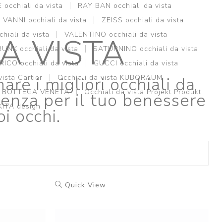
occhiali da vista
RAY BAN occhiali da vista
VANNI occhiali da vista
ZEISS occhiali da vista
hiali da vista
VALENTINO occhiali da vista
A VISTA
NK occhiali da vista
SATURNINO occhiali da vista
RICO occhiali da vista
GUCCI occhiali da vista
are i migliori occhiali da
vista Cartier
Occhiali da vista KUBORAUM
sta BOTTEGA VENETA
Occhiali da vista Projekt Produkt
genza per il tuo benessere
KITA design
i occhi.
Quick View