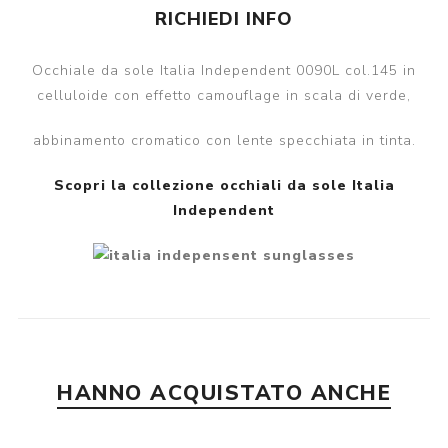
RICHIEDI INFO
Occhiale da sole Italia Independent 0090L col.145 in
celluloide con effetto camouflage in scala di verde,
abbinamento cromatico con lente specchiata in tinta.
Scopri la collezione occhiali da sole Italia
Independent
HANNO ACQUISTATO ANCHE