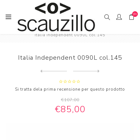
(0)
Pagina iniziale
SO // LE
Uomo Occhiali da sole
Italia Independent 0090L col.145
Italia Independent 0090L col.145
Next
product
Previous product
Si tratta dela prima recensione per questo prodotto
€107,00
€85,00