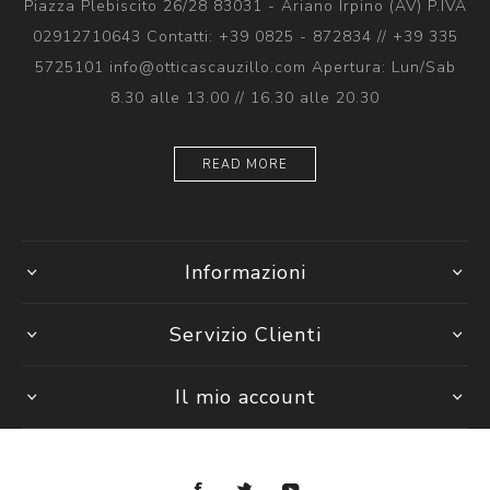
Piazza Plebiscito 26/28 83031 - Ariano Irpino (AV) P.IVA
02912710643 Contatti: +39 0825 - 872834 // +39 335
5725101 info@otticascauzillo.com Apertura: Lun/Sab
8.30 alle 13.00 // 16.30 alle 20.30
READ MORE
Informazioni
Servizio Clienti
Il mio account