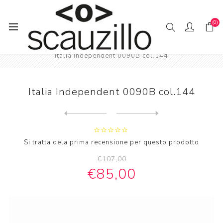
(0)
Pagina iniziale
SO // LE
Donna occhiali da sole
Italia Independent 0090B col.144
Italia Independent 0090B col.144
Next
product
Previous product
Italia Independent 0090L co...
Si tratta dela prima recensione per questo prodotto
€107,00
€85,00