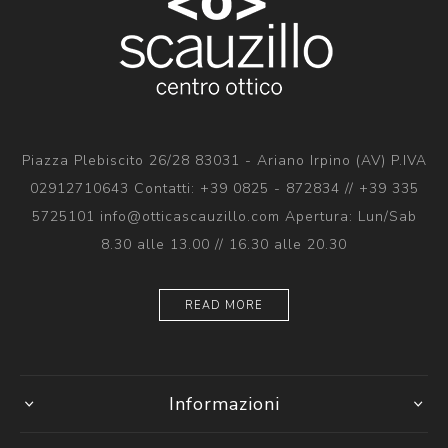
Piazza Plebiscito 26/28 83031 - Ariano Irpino (AV) P.IVA
02912710643 Contatti: +39 0825 - 872834 // +39 335
5725101 info@otticascauzillo.com Apertura: Lun/Sab
8.30 alle 13.00 // 16.30 alle 20.30
READ MORE
Informazioni