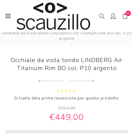
(0)
Pagina iniziale
VIS / TA
Occhiale da vista tondo LINDBERG Air Titanium Rim BO col. P10
argento
Occhiale da vista tondo LINDBERG Air
Titanium Rim BO col. P10 argento
Next
product
Previous product
Occhiale da vista tondo LIN...
Si tratta dela prima recensione per questo prodotto
€550,00
€449,00