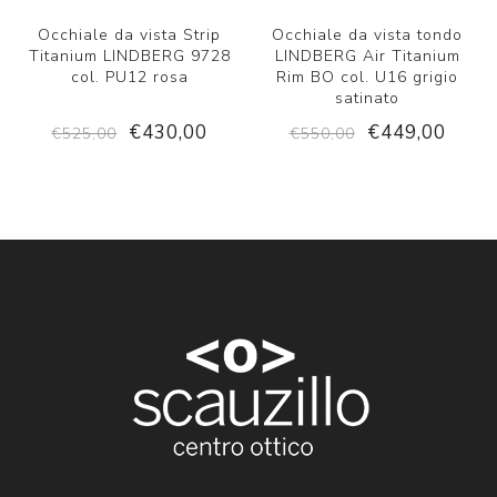
Occhiale da vista Strip
Occhiale da vista tondo
Titanium LINDBERG 9728
LINDBERG Air Titanium
col. PU12 rosa
Rim BO col. U16 grigio
satinato
€430,00
€449,00
€525,00
€550,00