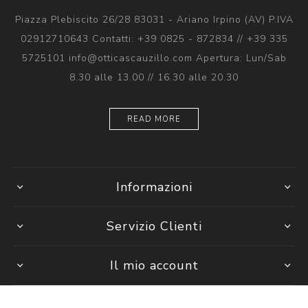
Piazza Plebiscito 26/28 83031 - Ariano Irpino (AV) P.IVA
02912710643 Contatti: +39 0825 - 872834 // +39 335
5725101 info@otticascauzillo.com Apertura: Lun/Sab
8.30 alle 13.00 // 16.30 alle 20.30
READ MORE
Informazioni
Servizio Clienti
Il mio account