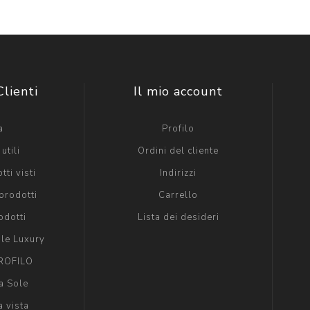
Clienti
Il mio account
a
Profilo
utili
Ordini del cliente
tti visti
Indirizzi
prodotti
Carrello
odotti
Lista dei desideri
ole Luxury
ROFILO
a Sole
a vista