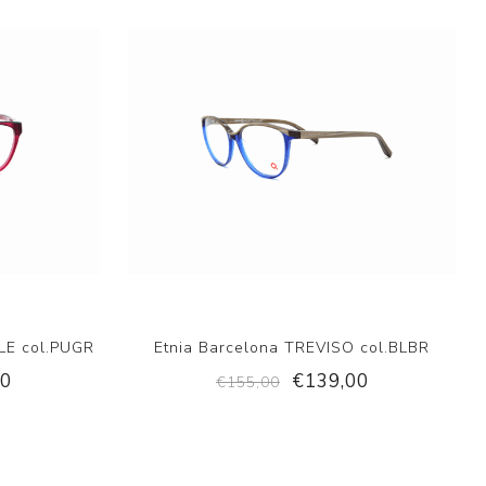
LE col.PUGR
Etnia Barcelona TREVISO col.BLBR
00
€139,00
€155,00