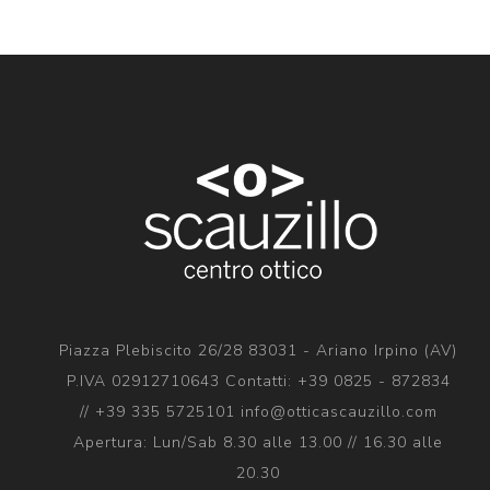
Piazza Plebiscito 26/28 83031 - Ariano Irpino (AV)
P.IVA 02912710643 Contatti: +39 0825 - 872834
// +39 335 5725101 info@otticascauzillo.com
Apertura: Lun/Sab 8.30 alle 13.00 // 16.30 alle
20.30