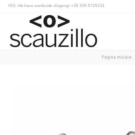
YES, We have worldwide shipping! +39 335 5725101
Pagina iniziale