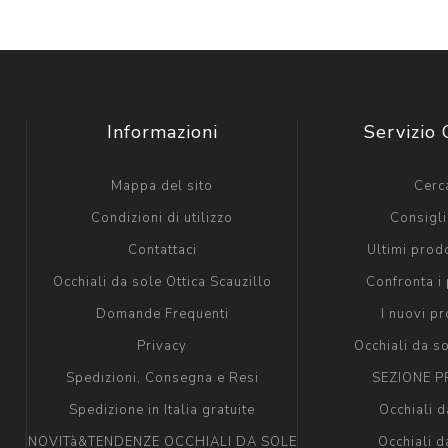
Informazioni
Servizio 
Mappa del sito
Cerc
Condizioni di utilizzo
Consigli 
Contattaci
Ultimi prodo
Occhiali da sole Ottica Scauzillo
Confronta i 
Domande Frequenti
I nuovi pr
Privacy
Occhiali da s
Spedizioni, Consegna e Resi
SEZIONE P
Spedizione in Italia gratuite
Occhiali d
NOVITà&TENDENZE OCCHIALI DA SOLE
Occhiali d