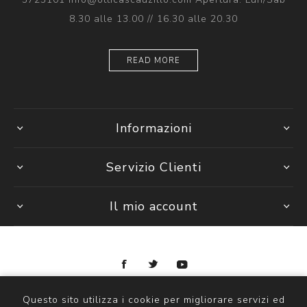
8.30 alle 13.00 // 16.30 alle 20.30
READ MORE
Informazioni
Servizio Clienti
Il mio account
Copyright © 2026 Ottica Scauzillo. Tutti i diritti riservati
Questo sito utilizza i cookie per migliorare servizi ed