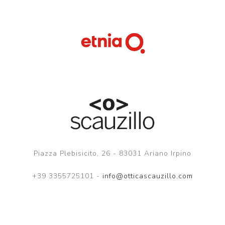
Piazza Plebisicito, 26 - 83031 Ariano Irpino
+39 3355725101 -
info@otticascauzillo.com