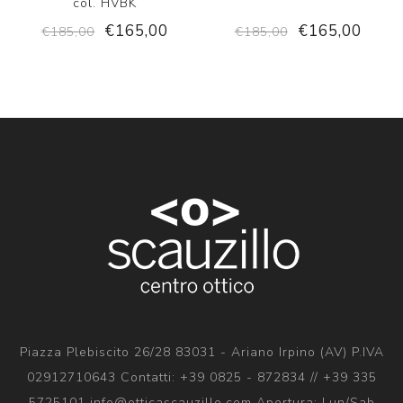
col. HVBK
€165,00
€165,00
€185,00
€185,00
Piazza Plebiscito 26/28 83031 - Ariano Irpino (AV) P.IVA
02912710643 Contatti: +39 0825 - 872834 // +39 335
5725101 info@otticascauzillo.com Apertura: Lun/Sab