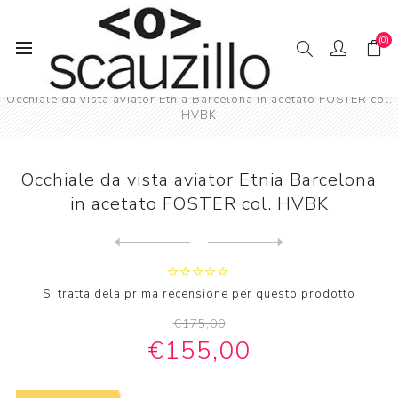
(0)
Pagina iniziale
VIS / TA
Occhiale da vista aviator Etnia Barcelona in acetato FOSTER col.
HVBK
Occhiale da vista aviator Etnia Barcelona
in acetato FOSTER col. HVBK
Next
product
Previous product
Occhiale da vista aviator E...
Si tratta dela prima recensione per questo prodotto
€175,00
€155,00