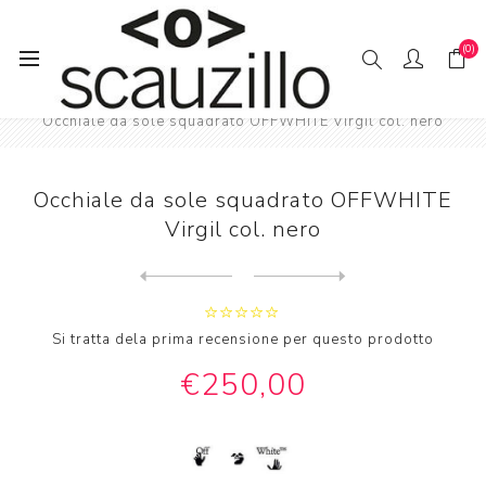
(0)
Pagina iniziale
SO // LE
Occhiale da sole squadrato OFFWHITE Virgil col. nero
Occhiale da sole squadrato OFFWHITE
Virgil col. nero
Next
product
Previous product
Occhiale da sole squadrato ...
Si tratta dela prima recensione per questo prodotto
€250,00