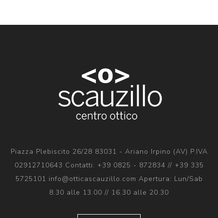
Piazza Plebiscito 26/28 83031 - Ariano Irpino (AV) P.IVA
02912710643 Contatti: +39 0825 - 872834 // +39 335
5725101 info@otticascauzillo.com Apertura: Lun/Sab
8.30 alle 13.00 // 16.30 alle 20.30