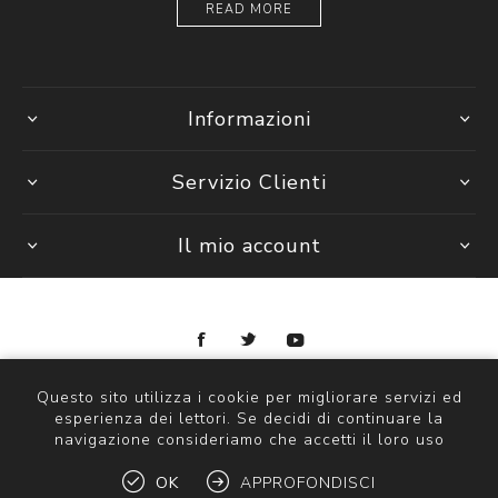
READ MORE
Informazioni
Servizio Clienti
Il mio account
Copyright © 2026 Ottica Scauzillo. Tutti i diritti riservati
Questo sito utilizza i cookie per migliorare servizi ed
esperienza dei lettori. Se decidi di continuare la
navigazione consideriamo che accetti il loro uso
OK
APPROFONDISCI