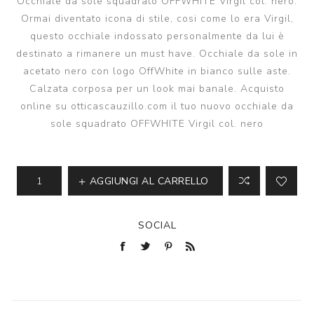
Occhiale da sole squadrato OFFWHITE Virgil col. nero.
Ormai diventato icona di stile, cosi come lo era Virgil,
questo occhiale indossato personalmente da lui è
destinato a rimanere un must have. Occhiale da sole in
acetato nero con logo OffWhite in bianco sulle aste.
Calzata corposa per un look mai banale. Acquisto
online su otticascauzillo.com il tuo nuovo occhiale da
sole squadrato OFFWHITE Virgil col. nero
AGGIUNGI AL CARRELLO
SOCIAL