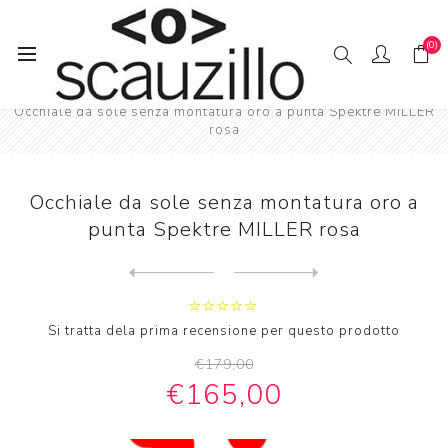
(0)
Pagina iniziale
SO // LE
Donna occhiali da sole
Occhiale da sole senza montatura oro a punta Spektre MILLER
rosa
Occhiale da sole senza montatura oro a
punta Spektre MILLER rosa
Next
product
Previous product
Occhiale da sole senza mont...
Si tratta dela prima recensione per questo prodotto
€179,00
€165,00