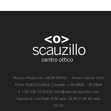
Piazza Plebiscito 26/28 83031 - Ariano Irpino (AV)
P.IVA 02912710643 Contatti: +39 0825 - 872834
// +39 335 5725101 info@otticascauzillo.com
Apertura: Lun/Sab 8.30 alle 13.00 // 16.30 alle
20.30