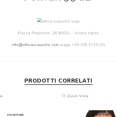
Piazza Plebiscito, 26 83031 - Ariano Irpino
info@otticascauzillo.com
wapp +39 335 5725101
PRODOTTI CORRELATI
ew
Quick View