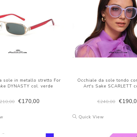
 sole in metallo stretto For
Occhiale da sole tondo co
Sake DYNASTY col. verde
Art's Sake SCARLETT co
€170,00
€190,
210,00
€240,00
ew
Quick View