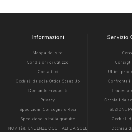
Informazioni
Servizio 
Mappa del sito
Cerc
Condizioni di utilizzo
Consigli 
Contattaci
Ultimi prodo
Occhiali da sole Ottica Scauzillo
Confronta i 
Domande Frequenti
I nuovi pr
Privacy
Occhiali da s
Spedizioni, Consegna e Resi
SEZIONE P
Spedizione in Italia gratuite
Occhiali d
NOVITà&TENDENZE OCCHIALI DA SOLE
Occhiali d