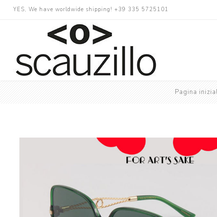
YES, We have worldwide shipping! +39 335 5725101
Pagina inizia