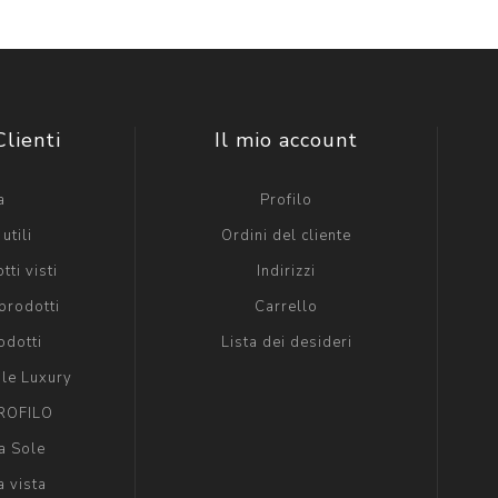
Clienti
Il mio account
a
Profilo
utili
Ordini del cliente
tti visti
Indirizzi
prodotti
Carrello
odotti
Lista dei desideri
ole Luxury
ROFILO
a Sole
a vista