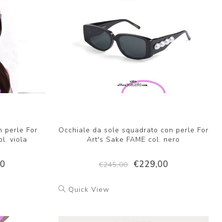
n perle For
Occhiale da sole squadrato con perle For
l. viola
Art's Sake FAME col. nero
00
€229,00
€245,00
Quick View