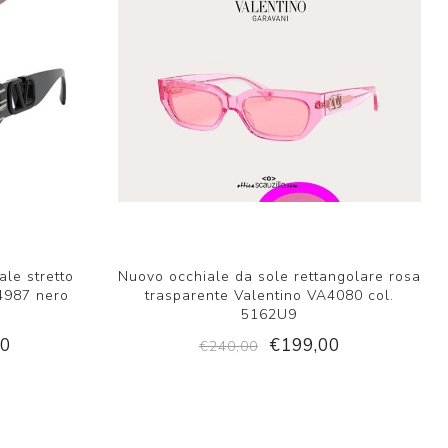
ale stretto
Nuovo occhiale da sole rettangolare rosa
4987 nero
trasparente Valentino VA4080 col.
5162U9
00
€199,00
€240,00