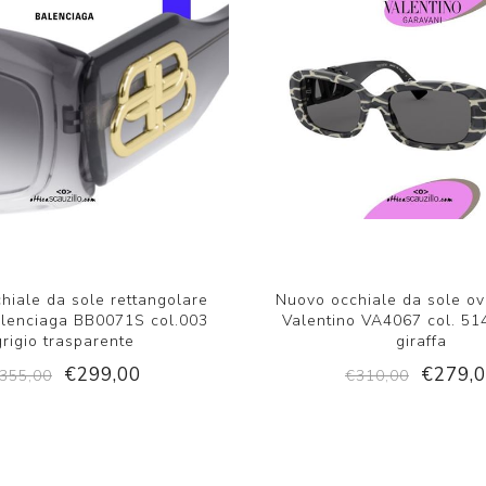
hiale da sole rettangolare
Nuovo occhiale da sole ov
lenciaga BB0071S col.003
Valentino VA4067 col. 51
grigio trasparente
giraffa
€299,00
€279,
355,00
€310,00