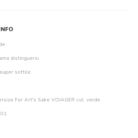
 INFO
de.
ama distinguersi.
super sottile.
oversize For Art's Sake VOJAGER col. verde
101