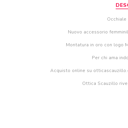
DES
Occhiale 
Nuovo accessorio femminile
Montatura in oro con logo M
Per chi ama indo
Acquisto online su otticascauzillo
Ottica Scauzillo rive