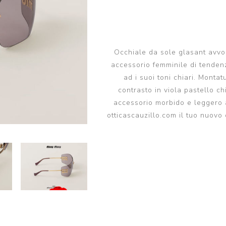
da sole
tendenza sole
Giorgio Armani occhiali
PRADA LINEA ROSSA
da vista
occhiali da sole
PRADA LINEA ROSSA
PERSOL occhiali da
occhiali da vista
Occhiale da sole glasant avvo
sole
accessorio femminile di tenden
PERSOL occhiali da
MIUMIU occhiali da sole
vista
ad i suoi toni chiari. Monta
contrasto in viola pastello c
View all
MIUMIU occhiali da
accessorio morbido e leggero a
vista
otticascauzillo.com il tuo nuov
View all