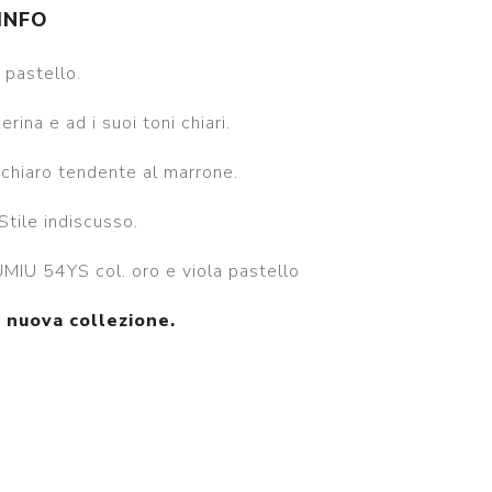
 INFO
 pastello.
na e ad i suoi toni chiari.
 chiaro tendente al marrone.
Stile indiscusso.
UMIU 54YS col. oro e viola pastello
a nuova collezione.