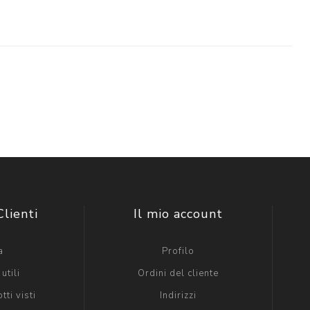
Clienti
Il mio account
a
Profilo
utili
Ordini del cliente
tti visti
Indirizzi