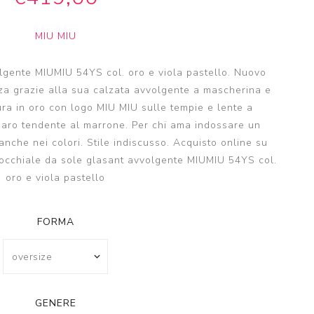
MIU MIU
lgente MIUMIU 54YS col. oro e viola pastello. Nuovo
za grazie alla sua calzata avvolgente a mascherina e
tura in oro con logo MIU MIU sulle tempie e lente a
hiaro tendente al marrone. Per chi ama indossare un
nche nei colori. Stile indiscusso. Acquisto online su
o occhiale da sole glasant avvolgente MIUMIU 54YS col.
oro e viola pastello
FORMA
GENERE