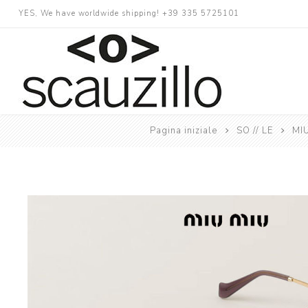
YES, We have worldwide shipping! +39 335 5725101
Pagina iniziale
SO // LE
MIU