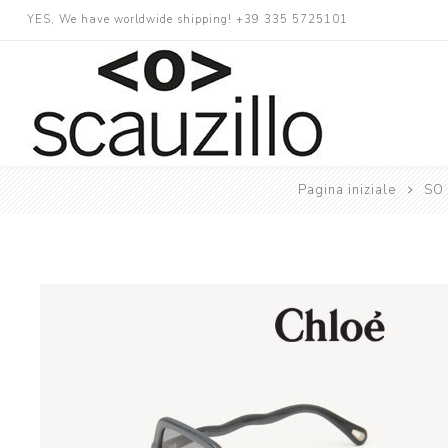
YES, We have worldwide shipping! +39 335 5725101
Pagina iniziale
SO 