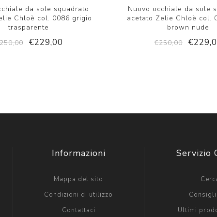
chiale da sole squadrato
Nuovo occhiale da sole 
elie Chloè col. 0086 grigio
acetato Zelie Chloè col. 
trasparente
brown nude
€229,00
€229,
250,00
€250,00
Informazioni
Servizio 
Mappa del sito
Cerc
Condizioni di utilizzo
Consigli 
Contattaci
Ultimi prodo