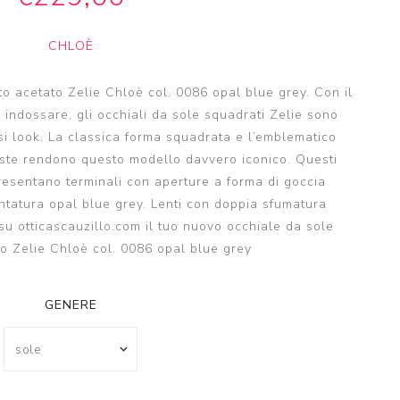
CHLOÈ
o acetato Zelie Chloè col. 0086 opal blue grey. Con il
a indossare, gli occhiali da sole squadrati Zelie sono
si look. La classica forma squadrata e l’emblematico
ste rendono questo modello davvero iconico. Questi
resentano terminali con aperture a forma di goccia
ntatura opal blue grey. Lenti con doppia sfumatura
su otticascauzillo.com il tuo nuovo occhiale da sole
o Zelie Chloè col. 0086 opal blue grey
GENERE