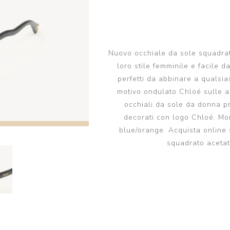
da sole
tendenza sole
Giorgio Armani occhiali
PRADA LINEA ROSSA
da vista
occhiali da sole
PRADA LINEA ROSSA
PERSOL occhiali da
occhiali da vista
Nuovo occhiale da sole squadrat
sole
loro stile femminile e facile d
PERSOL occhiali da
MIUMIU occhiali da sole
vista
perfetti da abbinare a qualsia
motivo ondulato Chloé sulle a
View all
MIUMIU occhiali da
occhiali da sole da donna p
vista
decorati con logo Chloé. Mo
View all
blue/orange. Acquista online 
squadrato acetat