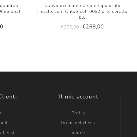
squadrato
Nuovo occhiale da sole squadrato
0086 opal
metallo Joni Chloè col. 0092 oro, corallo
blu
00
€269,00
€290,00
Clienti
Il mio account
a
Profilo
utili
Ordini del cliente
tti visti
Indirizzi