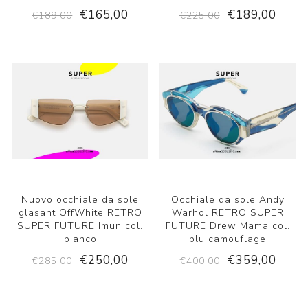
€165,00
€189,00
€189,00
€225,00
Nuovo occhiale da sole
Occhiale da sole Andy
glasant OffWhite RETRO
Warhol RETRO SUPER
SUPER FUTURE Imun col.
FUTURE Drew Mama col.
bianco
blu camouflage
€250,00
€359,00
€285,00
€400,00