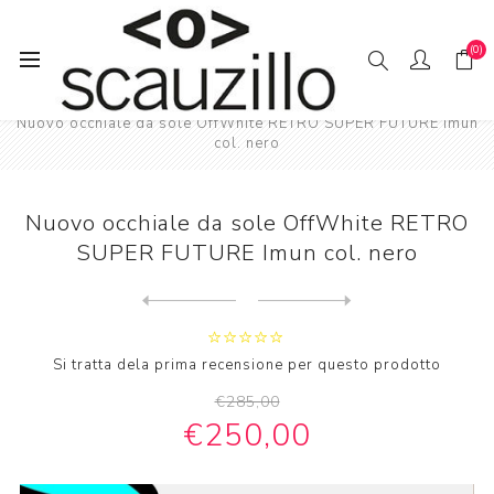
(0)
Pagina iniziale
SO // LE
Nuovo occhiale da sole OffWhite RETRO SUPER FUTURE Imun
col. nero
Nuovo occhiale da sole OffWhite RETRO
SUPER FUTURE Imun col. nero
Next
product
Previous product
Nuovo occhiale da sole otta...
Si tratta dela prima recensione per questo prodotto
€285,00
€250,00