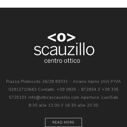
Piazza Plebiscito 26/28 83031 - Ariano Irpino (AV) P.IVA
02912710643 Contatti: +39 0825 - 872834 // +39 335
5725101 info@otticascauzillo.com Apertura: Lun/Sab
8.30 alle 13.00 // 16.30 alle 20.30
READ MORE