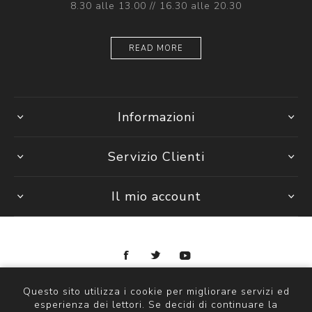
8.30 alle 13.00 // 16.30 alle 20.30
READ MORE
Informazioni
Servizio Clienti
Il mio account
Copyright © 2026 Ottica Scauzillo. Tutti i diritti riservati
Questo sito utilizza i cookie per migliorare servizi ed
esperienza dei lettori. Se decidi di continuare la