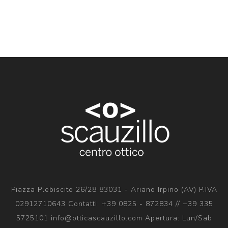
Piazza Plebiscito 26/28 83031 - Ariano Irpino (AV) P.IVA
02912710643 Contatti: +39 0825 - 872834 // +39 335
5725101 info@otticascauzillo.com Apertura: Lun/Sab