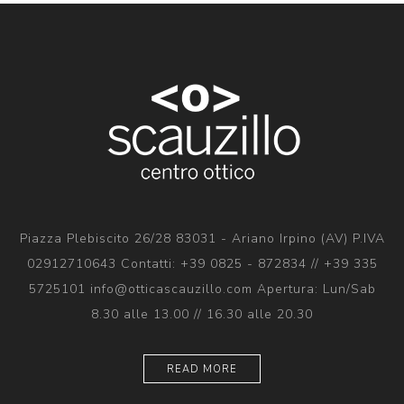
Piazza Plebiscito 26/28 83031 - Ariano Irpino (AV) P.IVA
02912710643 Contatti: +39 0825 - 872834 // +39 335
5725101 info@otticascauzillo.com Apertura: Lun/Sab
8.30 alle 13.00 // 16.30 alle 20.30
READ MORE