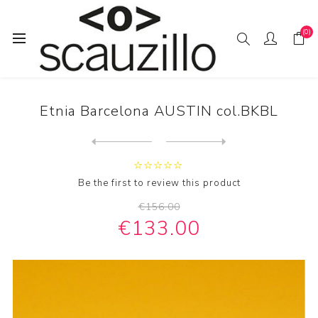
(0)
Home
EYE / WEAR
Etnia Barcelona AUSTIN col.BKBL
Etnia Barcelona AUSTIN col.BKBL
Next
product
Previous product
Etnia Barcelona eyewear AUS...
Be the first to review this product
€156.00
€133.00